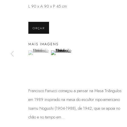
L 90 x A 90 x P 45 cm
ORÇAR
MAIS IMAGENS
(View a larger image of thumbnail 1 )
, currently selected.
, currently selected.
, currently selected.
(View a larger image of thumbnail 2 )
Francisco Fanucci começou a pensar na Mesa Triângulos
EXPOSIÇÃO MARCENARIA BAR
em 1989 inspirado na mesa do escultor nipo-americano
MARCELO FERRAZ”
Isamu Nogushi (1904-1988), de 1942, que se apoia no
chão e no tampo em...
INSTITUTO TOMIE OHTAKE, SÃO PAULO, BRASIL