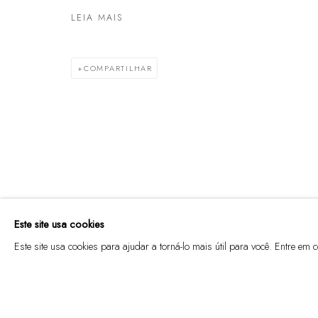
LEIA MAIS
COMPARTILHAR
Termos de serviço
(11) 3813 3972
Política de trocas e devoluções
Rua Harmonia, 101
Política de privacidade
05435-000 - São Paulo
Marcenaria Baraúna Ltda
@marcenaria.barauna
Este site usa cookies
GERENCIAR COOKIES
Este site usa cookies para ajudar a torná-lo mais útil para você. Entre e
© 2025 MARCENARIA BARAÚNA
SITE PRODUZIDO POR ARTL