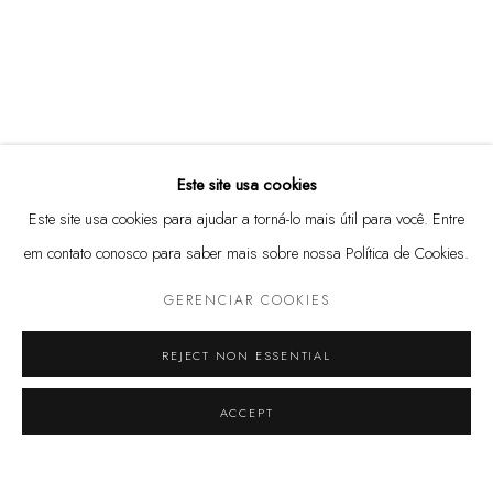
Política de trocas e devoluções
Política de privacidade
Marcenaria Baraúna Ltda
(11) 3813 3972
Rua Harmonia, 101
Este site usa cookies
05435-000 - São Paulo, SP
Este site usa cookies para ajudar a torná-lo mais útil para você. Entre
@marcenaria.barauna
em contato conosco para saber mais sobre nossa Política de Cookies.
GERENCIAR COOKIES
REJECT NON ESSENTIAL
ACCEPT
COMPARTILHAR
GERENCIAR COOKIES
© 2025 MARCENARIA BARAÚNA