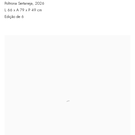
Poltrona Sertaneja
,
2026
L 66 x A 79 x P 49 cm
Edição de 6