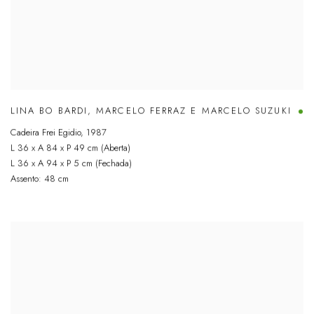
LINA BO BARDI
,
MARCELO FERRAZ E MARCELO SUZUKI
Cadeira Frei Egidio
,
1987
L 36 x A 84 x P 49 cm (Aberta)
L 36 x A 94 x P 5 cm (Fechada)
Assento: 48 cm