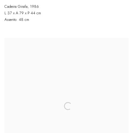
Cadeira Girafa
,
1986
L 37 x A 79 x P 44 cm
Assento: 48 cm