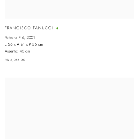
FRANCISCO FANUCCI
Poltrona Filó
,
2001
L 56 x A 81 x P 56 cm
Assento: 40 cm
R$ 6,088.00