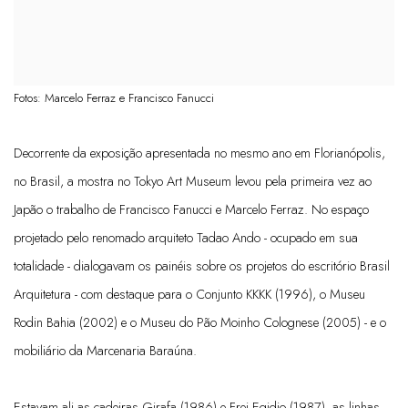
Fotos: Marcelo Ferraz e Francisco Fanucci
Decorrente da exposição apresentada no mesmo ano em Florianópolis,
no Brasil, a mostra no Tokyo Art Museum levou pela primeira vez ao
Japão o trabalho de Francisco Fanucci e Marcelo Ferraz. No espaço
projetado pelo renomado arquiteto Tadao Ando - ocupado em sua
totalidade - dialogavam os painéis sobre os projetos do escritório Brasil
Arquitetura - com destaque para o Conjunto KKKK (1996), o Museu
Rodin Bahia (2002) e o Museu do Pão Moinho Colognese (2005) - e o
mobiliário da Marcenaria Baraúna.
Estavam ali as cadeiras Girafa (1986) e Frei Egidio (1987), as linhas