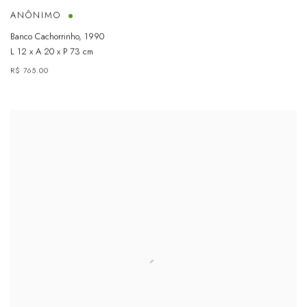
ANÔNIMO
Banco Cachorrinho
,
1990
L 12 x A 20 x P 73 cm
R$ 765.00