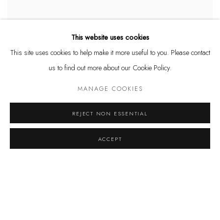
This website uses cookies
This site uses cookies to help make it more useful to you. Please contact
us to find out more about our Cookie Policy.
MANAGE COOKIES
MARCELO FERRAZ
Banco Jaguatirica
,
2006
REJECT NON ESSENTIAL
L 160 x A 50 x P 40 cm
Assento: 45 cm
ACCEPT
R$ 11,468.00