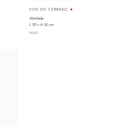
FIOS DO CERRADO
Almofada
L 50 x A 30 cm
SOLD