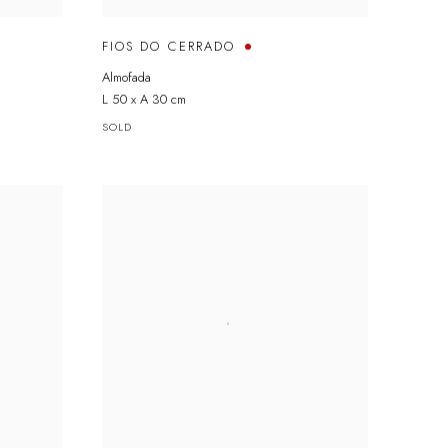
FIOS DO CERRADO
Almofada
L 50 x A 30 cm
SOLD