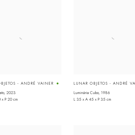
BJETOS - ANDRÉ VAINER
LUNAR OBJETOS - ANDRÉ V
ato
,
2023
Luminária Cubo
,
1986
0 x P 20 cm
L 35 x A 45 x P 35 cm