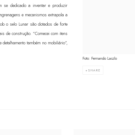
m se dedicado a inventar e produzir
r engrenagens e mecanismos extrapola a
sob o selo Lunar são dotados de forte
iais de construção. “Comecei com itens
e detalhamento também no mobiliário”,
Foto: Fernando Laszlo
SHARE