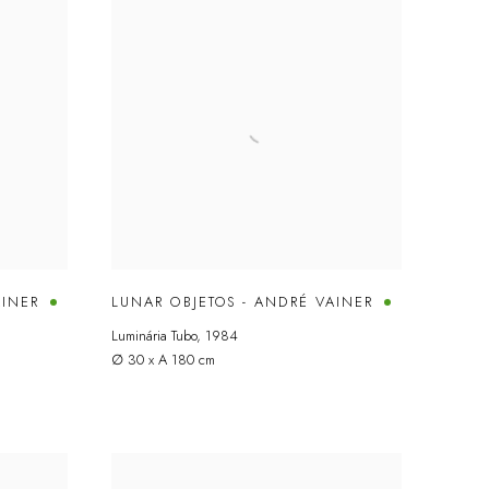
AINER
LUNAR OBJETOS - ANDRÉ VAINER
Luminária Tubo
,
1984
∅ 30 x A 180 cm