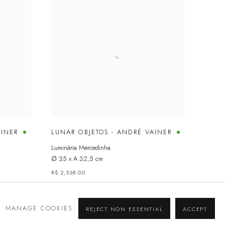
AINER
LUNAR OBJETOS - ANDRÉ VAINER
Luminária Mercedinha
∅ 35 x A 32,5 cm
R$ 2,538.00
MANAGE COOKIES
REJECT NON ESSENTIAL
ACCEPT