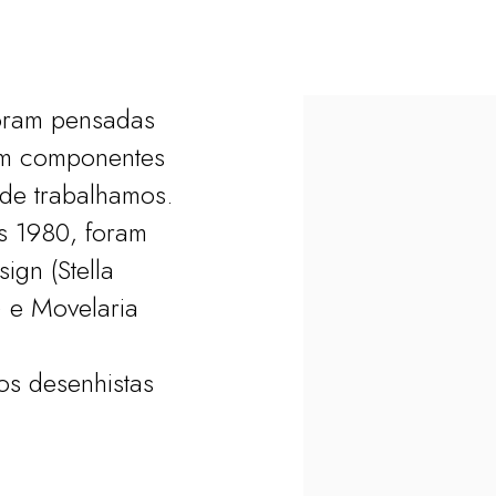
NER
foram pensadas
em componentes
nde trabalhamos.
s 1980, foram
ign (Stella
) e Movelaria
os desenhistas