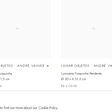
BJETOS - ANDRÉ VAINER
LUNAR OBJETOS - ANDRÉ V
Fusquinha
Luminária Fusquinha Pendente
31,5 cm
∅ 30 x A 31,5 cm
00
R$ 2,115.00
 to find out more about our Cookie Policy.