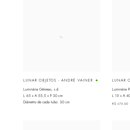
LUNAR OBJETOS - ANDRÉ VAINER
LUNAR O
Luminária Gêmeas
,
s.d.
Luminária P
L 65 x A 55,5 x P 30 cm
L 15 x A 4
Diâmetro de cada tubo: 30 cm
R$ 675.00