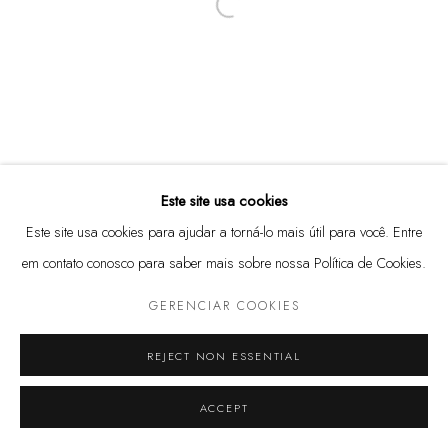
Open a larger version of the following
(11) 3813 3972
Rua Harmonia, 101
05435-000 - São Paulo, SP
@marcenaria.barauna
Este site usa cookies
Este site usa cookies para ajudar a torná-lo mais útil para você. Entre
em contato conosco para saber mais sobre nossa Política de Cookies.
GERENCIAR COOKIES
GERENCIAR COOKIES
© 2025 MARCENARIA BARAÚNA
SITE PRODUZIDO POR ARTLOGIC
REJECT NON ESSENTIAL
ACCEPT
COMPARTILHAR