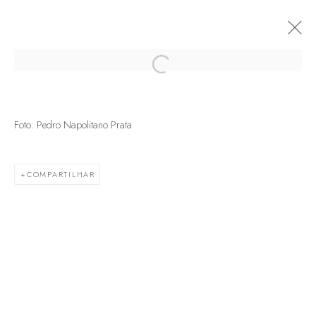
Open a larger version of the following
Foto: Pedro Napolitano Prata
COMPARTILHAR
Termos de serviço
Política de trocas e devoluções
Política de privacidade
Marcenaria Baraúna Ltda