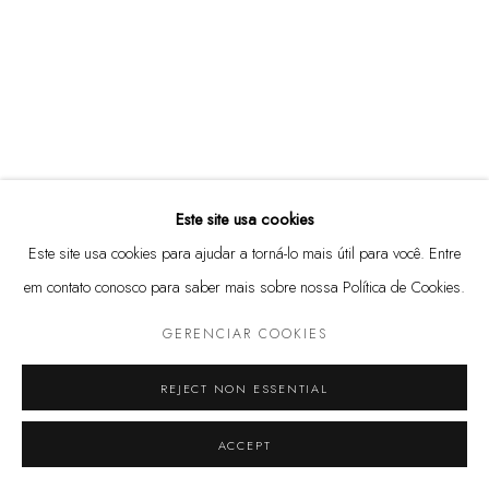
(11) 3813 3972
Rua Harmonia, 101
05435-000 - São Paulo, SP
@marcenaria.barauna
Este site usa cookies
Este site usa cookies para ajudar a torná-lo mais útil para você. Entre
em contato conosco para saber mais sobre nossa Política de Cookies.
GERENCIAR COOKIES
GERENCIAR COOKIES
© 2025 MARCENARIA BARAÚNA
SITE PRODUZIDO POR ARTLOGIC
REJECT NON ESSENTIAL
ACCEPT