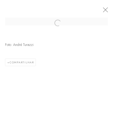
Open a larger version of the following
Foto: André Turazzi
COMPARTILHAR
Termos de serviço
Política de trocas e devoluções
Política de privacidade
Marcenaria Baraúna Ltda