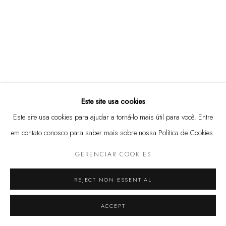
(11) 3813 3972
Rua Harmonia, 101
05435-000 - São Paulo, SP
@marcenaria.barauna
Este site usa cookies
Este site usa cookies para ajudar a torná-lo mais útil para você. Entre
em contato conosco para saber mais sobre nossa Política de Cookies.
GERENCIAR COOKIES
GERENCIAR COOKIES
© 2025 MARCENARIA BARAÚNA
SITE PRODUZIDO POR ARTLOGIC
REJECT NON ESSENTIAL
ACCEPT