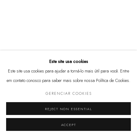
(11) 3813 3972
Rua Harmonia, 101
05435-000 - São Paulo, SP
@marcenaria.barauna
Este site usa cookies
Este site usa cookies para ajudar a torná-lo mais útil para você. Entre
em contato conosco para saber mais sobre nossa Política de Cookies.
GERENCIAR COOKIES
GERENCIAR COOKIES
© 2025 MARCENARIA BARAÚNA
SITE PRODUZIDO POR ARTLOGIC
REJECT NON ESSENTIAL
ACCEPT