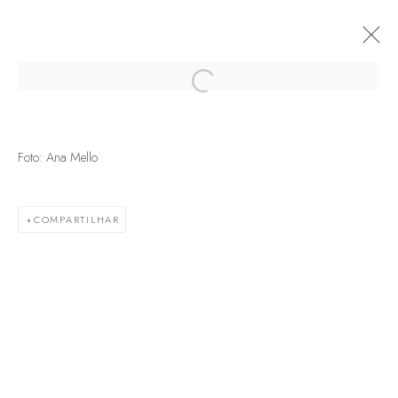
Open a larger version of the following
Foto: Ana Mello
COMPARTILHAR
Termos de serviço
Política de trocas e devoluções
Política de privacidade
Marcenaria Baraúna Ltda