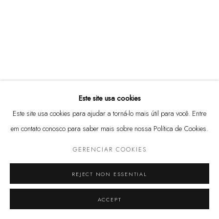
(11) 3813 3972
Rua Harmonia, 101
05435-000 - São Paulo, SP
@marcenaria.barauna
Este site usa cookies
Este site usa cookies para ajudar a torná-lo mais útil para você. Entre
em contato conosco para saber mais sobre nossa Política de Cookies.
GERENCIAR COOKIES
GERENCIAR COOKIES
© 2025 MARCENARIA BARAÚNA
SITE PRODUZIDO POR ARTLOGIC
REJECT NON ESSENTIAL
ACCEPT