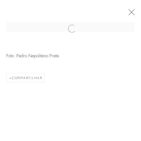
Open a larger version of the following
Foto: Pedro Napolitano Prata
COMPARTILHAR
Termos de serviço
Política de trocas e devoluções
Política de privacidade
Marcenaria Baraúna Ltda